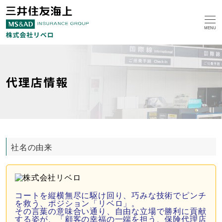
MENU
代理店情報
社名の由来
コートを縦横無尽に駆け回り、巧みな技術でピンチ
を救う、ポジション「リベロ」。
その言葉の意味合い通り、自由な立場で勝利に貢献
する姿が、「顧客の幸福の一端を担う、保険代理店