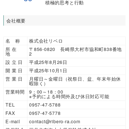
積極的思考と行動
会社概要
名 称
株式会社リベロ
所 在
〒856-0820 長崎県大村市協和町838番地
地
2
設 立 日
平成25年8月26日
開 業 日
平成25年10月1日
営 業 日
月曜日～金曜日（祝祭日、盆、年末年始休
暇除く）
営業時間
9：00～18：00
※予約による時間外及び休日対応可能
TEL
0957-47-5788
FAX
0957-47-5778
E-mail
contact@ribero-ra.com