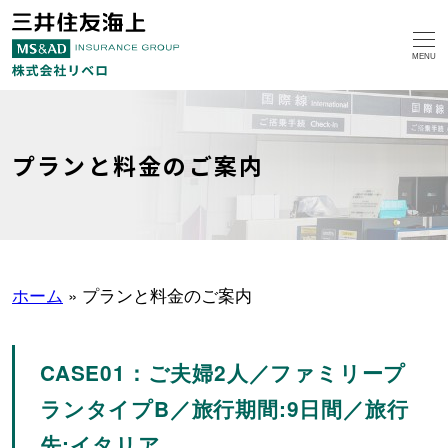
MENU
プランと料金のご案内
ホーム
»
プランと料金のご案内
CASE01：ご夫婦2人／ファミリープ
ランタイプB／旅行期間:9日間／旅行
先:イタリア